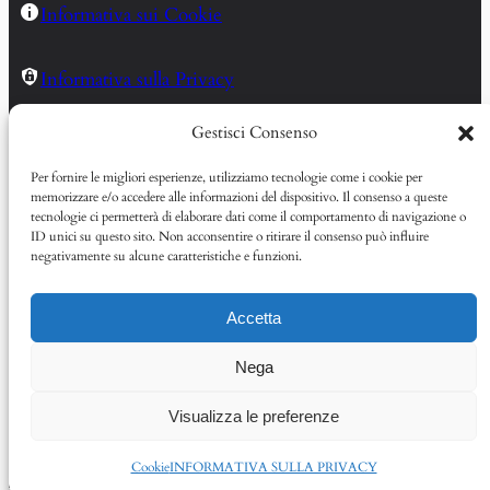
Informativa sui Cookie
Informativa sulla Privacy
Gestisci Consenso
Mappa del Sito
Per fornire le migliori esperienze, utilizziamo tecnologie come i cookie per
memorizzare e/o accedere alle informazioni del dispositivo. Il consenso a queste
Sito curato con passione da
tecnologie ci permetterà di elaborare dati come il comportamento di navigazione o
Pagina Facebook Corso EM68
Canale YouTube Corso EM68
Vim
Giancarlo per tutti gli Em del
ID unici su questo sito. Non acconsentire o ritirare il consenso può influire
Corso’68
negativamente su alcune caratteristiche e funzioni.
La ritirata
Accetta
Nega
Visualizza le preferenze
Cookie
INFORMATIVA SULLA PRIVACY