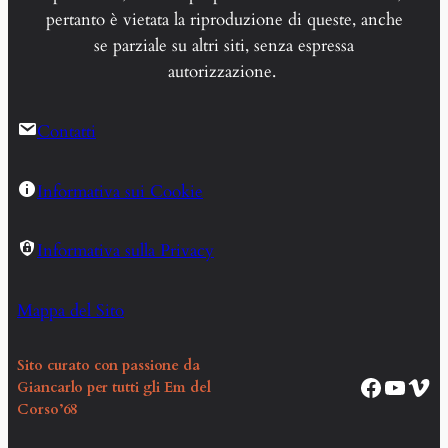
pertanto è vietata la riproduzione di queste, anche
se parziale su altri siti, senza espressa
autorizzazione.
Contatti
Informativa sui Cookie
Informativa sulla Privacy
Mappa del Sito
Sito curato con passione da
Pagina Facebook Corso EM68
Canale YouTube Corso EM68
Vim
Giancarlo per tutti gli Em del
Corso’68