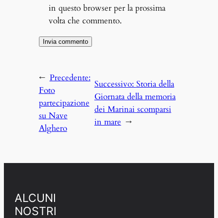
in questo browser per la prossima
volta che commento.
←
Precedente:
Successivo:
Storia della
Foto
Giornata della memoria
partecipazione
dei Marinai scomparsi
su Nave
in mare
→
Alghero
ALCUNI
NOSTRI