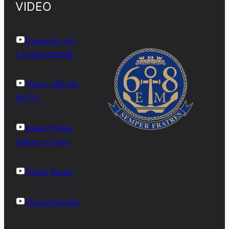
VIDEO
Immagini del
Cinquantennale
Video ufficiale
del 50°
Em68 Primo
raduno a Ostia
Video Em68
Quarantennale