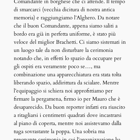
Comandante in borghese che ci attende. Il tempo
di smarcarci (vecchia dicitura di nostra antica
memoria) e raggiungiamo l’Alghero. Da notare
che il buon Comandante, appena siamo saliti a
bordo era già in perfetta uniforme, è stato più
veloce del miglior Brachetti. Ci siamo sistemati in
un luogo tale da non disturbare la cerimonia
notando che, in effetti lo spazio da occupare per
gli ospiti era veramente poco se…, ma
combinazione una apparecchiatura era stata tolta
liberando spazio, addirittura da scialare. Mentre
l’equipaggio si schiera noi approfittiamo per
firmare la pergamena, firmo io per Mauro che è
desaparecido. Da buon reporter infatti era riuscito
a ritagliarsi i centimetri quadrati dove incastrarsi
al piano di coperta, mentre noi assistevamo dalla
tuga sovrastante la poppa. Una sobria ma
pregnante cerimonia in cui l’organizzazione ha