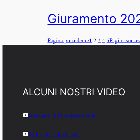
Giuramento 20
Pagina precedente
1
2
3
4
5
Pagina succes
ALCUNI NOSTRI VIDEO
Immagini del Cinquantennale
Video ufficiale del 50°