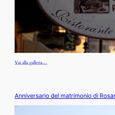
:
Vai alla galleria…
Bollito
piemontese
Anniversario del matrimonio di Rosar