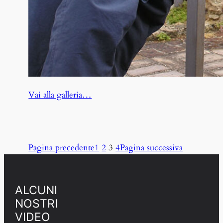
:
Vai alla galleria…
Giulianova
Pagina precedente
1
2
3
4
Pagina successiva
ALCUNI
NOSTRI
VIDEO