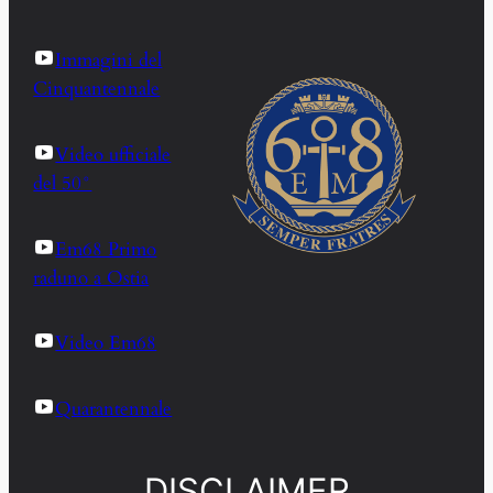
Immagini del
Cinquantennale
Video ufficiale
del 50°
Em68 Primo
raduno a Ostia
Video Em68
Quarantennale
DISCLAIMER