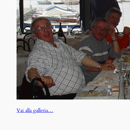
:
Vai alla galleria…
La
Spezia