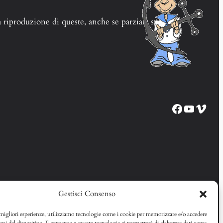
la riproduzione di queste, anche se parziale su altri
Pagina Facebook Corso EM68
Canale YouTube Corso EM68
Vime
Gestisci Consenso
 migliori esperienze, utilizziamo tecnologie come i cookie per memorizzare e/o accedere