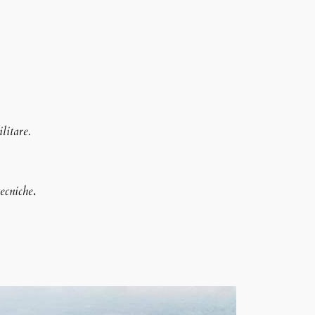
litare.
tecniche
.