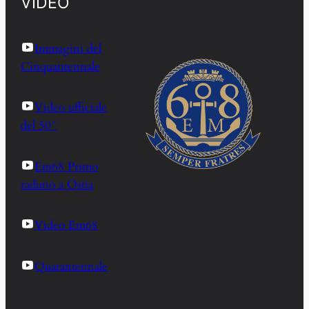
VIDEO
Immagini del
Cinquantennale
Video ufficiale
del 50°
Em68 Primo
raduno a Ostia
Video Em68
Quarantennale