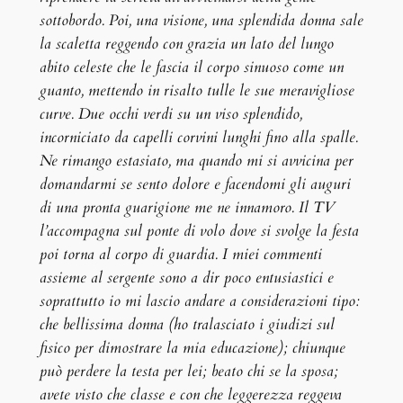
sottobordo. Poi, una visione, una splendida donna sale
la scaletta reggendo con grazia un lato del lungo
abito celeste che le fascia il corpo sinuoso come un
guanto, mettendo in risalto tulle le sue meravigliose
curve. Due occhi verdi su un viso splendido,
incorniciato da capelli corvini lunghi fino alla spalle.
Ne rimango estasiato, ma quando mi si avvicina per
domandarmi se sento dolore e facendomi gli auguri
di una pronta guarigione me ne innamoro. Il TV
l’accompagna sul ponte di volo dove si svolge la festa
poi torna al corpo di guardia. I miei commenti
assieme al sergente sono a dir poco entusiastici e
soprattutto io mi lascio andare a considerazioni tipo:
che bellissima donna (ho tralasciato i giudizi sul
fisico per dimostrare la mia educazione); chiunque
può perdere la testa per lei; beato chi se la sposa;
avete visto che classe e con che leggerezza reggeva