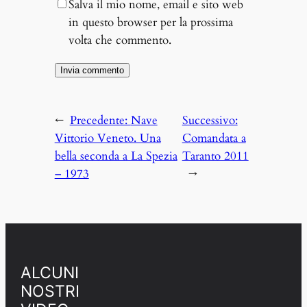
Salva il mio nome, email e sito web
in questo browser per la prossima
volta che commento.
←
Precedente:
Nave
Successivo:
Vittorio Veneto. Una
Comandata a
bella seconda a La Spezia
Taranto 2011
– 1973
→
ALCUNI
NOSTRI