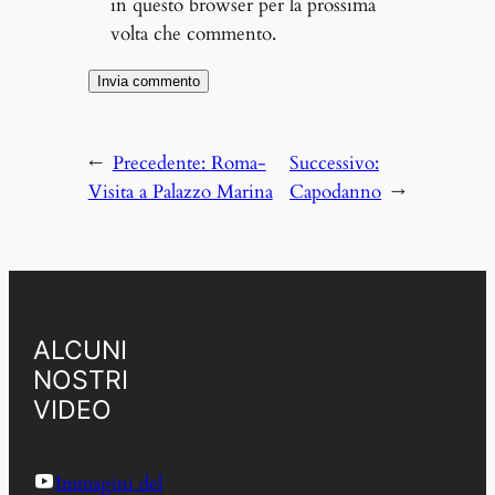
in questo browser per la prossima
volta che commento.
←
Precedente:
Roma-
Successivo:
Visita a Palazzo Marina
Capodanno
→
ALCUNI
NOSTRI
VIDEO
Immagini del