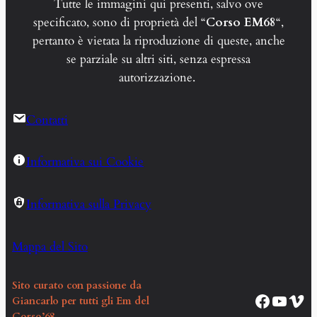
Tutte le immagini qui presenti, salvo ove
specificato, sono di proprietà del “
Corso EM68
“,
pertanto è vietata la riproduzione di queste, anche
se parziale su altri siti, senza espressa
autorizzazione.
Contatti
Informativa sui Cookie
Informativa sulla Privacy
Mappa del Sito
Sito curato con passione da
Pagina Facebook Corso EM68
Canale YouTube Corso EM68
Vim
Giancarlo per tutti gli Em del
Corso’68