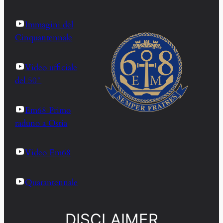
Immagini del
Cinquantennale
Video ufficiale
del 50°
Em68 Primo
raduno a Ostia
Video Em68
Quarantennale
DISCLAIMER