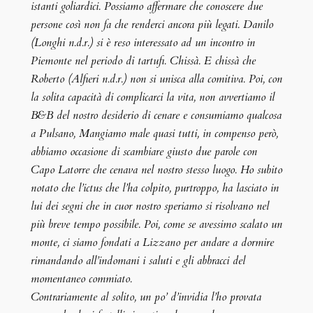
istanti goliardici. Possiamo affermare che conoscere due
persone così non fa che renderci ancora più legati. Danilo
(Longhi n.d.r.) si è reso interessato ad un incontro in
Piemonte nel periodo di tartufi. Chissà. E chissà che
Roberto (Alfieri n.d.r.) non si unisca alla comitiva. Poi, con
la solita capacità di complicarci la vita, non avvertiamo il
B&B del nostro desiderio di cenare e consumiamo qualcosa
a Pulsano, Mangiamo male quasi tutti, in compenso però,
abbiamo occasione di scambiare giusto due parole con
Capo Latorre che cenava nel nostro stesso luogo. Ho subito
notato che l’ictus che l’ha colpito, purtroppo, ha lasciato in
lui dei segni che in cuor nostro speriamo si risolvano nel
più breve tempo possibile. Poi, come se avessimo scalato un
monte, ci siamo fondati a Lizzano per andare a dormire
rimandando all’indomani i saluti e gli abbracci del
momentaneo commiato.
Contrariamente al solito, un po’ d’invidia l’ho provata