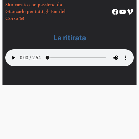
Sito curato con passione da
Pagina Facebook Corso EM68
Canale YouTube Corso EM68
Vim
Giancarlo per tutti gli Em del
Corso’68
La ritirata