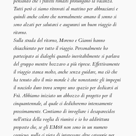
pensando che i fratelli rimasti prolungano la vacanza.
Tutti però ci siamo ritrovati al mattino per abbracciarci e
quindi anche coloro che normalmente amano il sonno si
sono alzati per salutarci e augurarci un buon viaggio di
ritorno.
Sulla strada del ritorno, Moreno e Gianni hanno
chiacchierato per tutto il viaggio. Personalmente ho
partecipato ai dialoghi quando inevitabilmente si parlava
del gruppo mentre bozzavo a più riprese. Effettivamente
il viaggio stanca molto, anche senza guidare, ma ciò che
ha tenuto alto il mio morale è che nonostante gli impegni
il nocciolo duro trova sempre uno spazio per dedicarsi ai
Frà. Abbiamo iniziato un abbozzo di progetto per il
cinquantennale, al quale ci dedicheremo intensamente
prossimamente. Contiamo di invogliare i desaparecidos
nell’ottica della voglia di riunirsi e io ho addirittura
proposto che, se gli EM68 non sono in un numero
cospicuo, nulla ci vieta di interessare altre categorie per