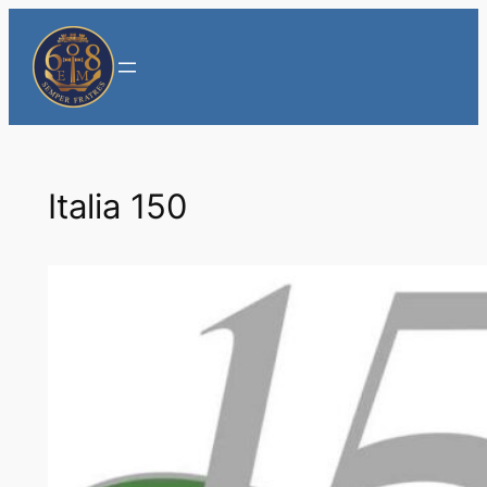
Vai
al
contenuto
Italia 150