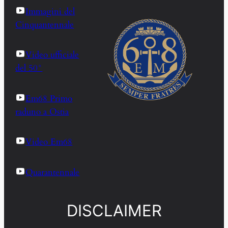
Immagini del
Cinquantennale
Video ufficiale
del 50°
Em68 Primo
raduno a Ostia
Video Em68
Quarantennale
DISCLAIMER