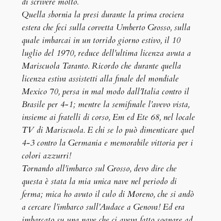
di scrivere molto.
Quella sbornia la presi durante la prima crociera
estera che feci sulla corvetta Umberto Grosso, sulla
quale imbarcai in un torrido giorno estivo, il 10
luglio del 1970, reduce dell’ultima licenza avuta a
Mariscuola Taranto. Ricordo che durante quella
licenza estiva assistetti alla finale del mondiale
Mexico 70, persa in mal modo dall’Italia contro il
Brasile per 4-1; mentre la semifinale l’avevo vista,
insieme ai fratelli di corso, Em ed Ete 68, nel locale
TV di Mariscuola. E chi se lo può dimenticare quel
4-3 contro la Germania e memorabile vittoria per i
colori azzurri!
Tornando all’imbarco sul Grosso, devo dire che
questa è stata la mia unica nave nel periodo di
ferma; mica ho avuto il culo di Moreno, che si andò
a cercare l’imbarco sull’Audace a Genova! Ed era
imbarcato su una nave che ci aveva fatto sognare ad