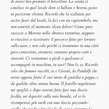
di averci ben premuto il borsellino. La serata si
concluse in quel locale dove si ballava e beveva, posto
in posizione elevata. Ricordo che la scalinata per
uscire fuori dal locale, la feci con un capitombolo, ma
non avvertii al momento alcun dolore! Come pure
successe a Moreno nella sbronza tarantina, neppure
io riuscirei a ricostruire il percorso fatto per tornare
sulla nave, e non solo perché ci trovavamo in una città
poco conosciuta, straniera; eravamo proprio cotti e
stracotti. Ci tornammo a piedi o qualcuno ci
accompagnò in macchina, in taxi? Non lo so. Ricordo
solo che fummo raccolti, io e Giosuè, da Pandolfi che
aveva appena finito il suo turno di guardia a poppa, e
da qualche altra anima buona. Il fratello napoletano
mi spogliò, e dopo avermi fatto fare una doccia
fredda, mi depositò sulla mia branda; ed io lo
ricompensai più tardi con una doccia personale:
quella che mi fece fare lui fu di acqua corrente; la