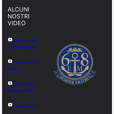
ALCUNI
NOSTRI
VIDEO
Immagini del
Cinquantennale
Video ufficiale
del 50°
Em68 Primo
raduno a Ostia
Video Em68