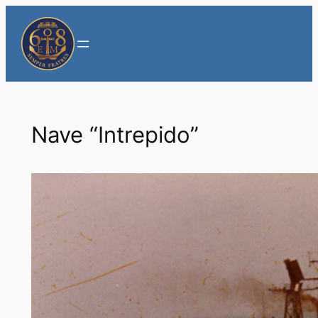
Vai
al
contenuto
Nave “Intrepido”