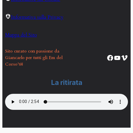
Informativa sulla Privacy
Mappa del Sito
Sito curato con passione da
Pagina Facebook Corso EM68
Canale YouTube Corso EM68
Vim
Giancarlo per tutti gli Em del
Corso’68
La ritirata