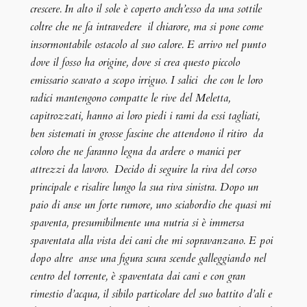
crescere.
In alto il sole è coperto anch’esso da una sottile
coltre che ne fa intravedere il chiarore, ma si pone come
insormontabile ostacolo al suo calore. E arrivo nel punto
dove il fosso ha origine, dove si crea questo piccolo
emissario scavato a scopo irriguo. I salici che con le loro
radici mantengono compatte le rive del Meletta,
capitrozzati, hanno ai loro piedi i rami da essi tagliati,
ben sistemati in grosse fascine che attendono il ritiro da
coloro che ne faranno legna da ardere o manici per
attrezzi da lavoro. Decido di seguire la riva del corso
principale e risalire lungo la sua riva sinistra. Dopo un
paio di anse un forte rumore, uno sciabordio che quasi mi
spaventa, presumibilmente una nutria si è immersa
spaventata alla vista dei cani che mi sopravanzano. E poi
dopo altre anse una figura scura scende galleggiando nel
centro del torrente, è spaventata dai cani e con gran
rimestio d’acqua, il sibilo particolare del suo battito d’ali e