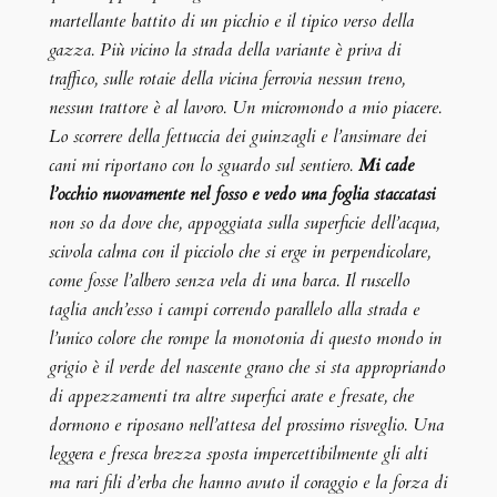
martellante battito di un picchio e il tipico verso della
gazza. Più vicino la strada della variante è priva di
traffico, sulle rotaie della vicina ferrovia nessun treno,
nessun trattore è al lavoro. Un micromondo a mio piacere.
Lo scorrere della fettuccia dei guinzagli e l’ansimare dei
cani mi riportano con lo sguardo sul sentiero.
Mi cade
l’occhio nuovamente nel fosso e vedo una foglia staccatasi
non so da dove che, appoggiata sulla superficie dell’acqua,
scivola calma con il picciolo che si erge in perpendicolare,
come fosse l’albero senza vela di una barca. Il ruscello
taglia anch’esso i campi correndo parallelo alla strada e
l’unico colore che rompe la monotonia di questo mondo in
grigio è il verde del nascente grano che si sta appropriando
di appezzamenti tra altre superfici arate e fresate, che
dormono e riposano nell’attesa del prossimo risveglio. Una
leggera e fresca brezza sposta impercettibilmente gli alti
ma rari fili d’erba che hanno avuto il coraggio e la forza di