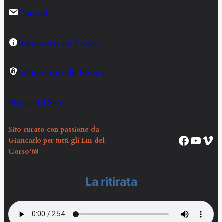
Contatti
Informativa sui Cookie
Informativa sulla Privacy
Mappa del Sito
Sito curato con passione da
Pagina Facebook Corso EM68
Canale YouTube Corso EM68
Vim
Giancarlo per tutti gli Em del
Corso’68
La ritirata