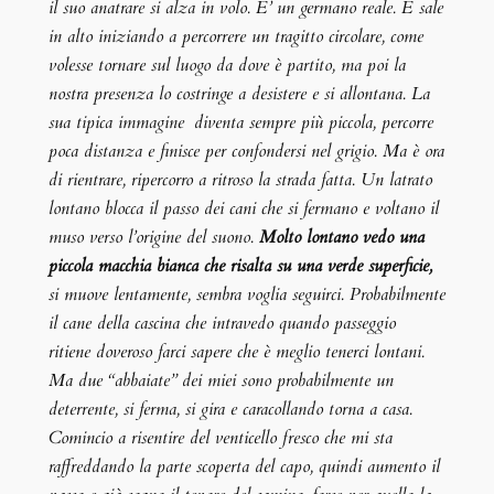
il suo anatrare si alza in volo. E’ un germano reale. E sale
in alto iniziando a percorrere un tragitto circolare, come
volesse tornare sul luogo da dove è partito, ma poi la
nostra presenza lo costringe a desistere e si allontana. La
sua tipica immagine diventa sempre più piccola, percorre
poca distanza e finisce per confondersi nel grigio. Ma è ora
di rientrare, ripercorro a ritroso la strada fatta. Un latrato
lontano blocca il passo dei cani che si fermano e voltano il
muso verso l’origine del suono.
Molto lontano vedo una
piccola macchia bianca che risalta su una verde superficie,
si muove lentamente, sembra voglia seguirci. Probabilmente
il cane della cascina che intravedo quando passeggio
ritiene doveroso farci sapere che è meglio tenerci lontani.
Ma due “abbaiate” dei miei sono probabilmente un
deterrente, si ferma, si gira e caracollando torna a casa.
Comincio a risentire del venticello fresco che mi sta
raffreddando la parte scoperta del capo, quindi aumento il