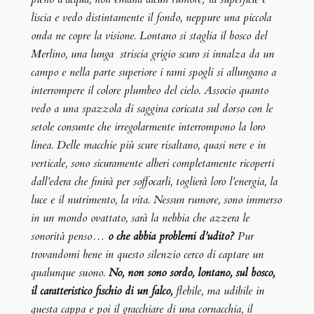
liscia e vedo distintamente il fondo, neppure una piccola
onda ne copre la visione. Lontano si staglia il bosco del
Merlino, una lunga striscia grigio scuro si innalza da un
campo e nella parte superiore i rami spogli si allungano a
interrompere il colore plumbeo del cielo. Associo quanto
vedo a una spazzola di saggina coricata sul dorso con le
setole consunte che irregolarmente interrompono la loro
linea. Delle macchie più scure risaltano, quasi nere e in
verticale, sono sicuramente alberi completamente ricoperti
dall’edera che finirà per soffocarli, toglierà loro l’energia, la
luce e il nutrimento, la vita. Nessun rumore, sono immerso
in un mondo ovattato, sarà la nebbia che azzera le
sonorità penso…
o che abbia problemi d’udito?
Pur
trovandomi bene in questo silenzio cerco di captare un
qualunque suono.
No, non sono sordo, lontano, sul bosco,
il caratteristico fischio di un falco,
flebile, ma udibile in
questa cappa e poi il gracchiare di una cornacchia, il