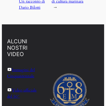
Un racconto di
di cultura marinara
Dario Bilotti
→
ALCUNI
NOSTRI
VIDEO
Immagini del
Cinquantennale
Video ufficiale
del 50°