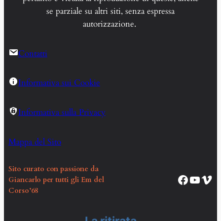
se parziale su altri siti, senza espressa
autorizzazione.
Contatti
Informativa sui Cookie
Informativa sulla Privacy
Mappa del Sito
Sito curato con passione da
Pagina Facebook Corso EM68
Canale YouTube Corso EM68
Vim
Giancarlo per tutti gli Em del
Corso’68