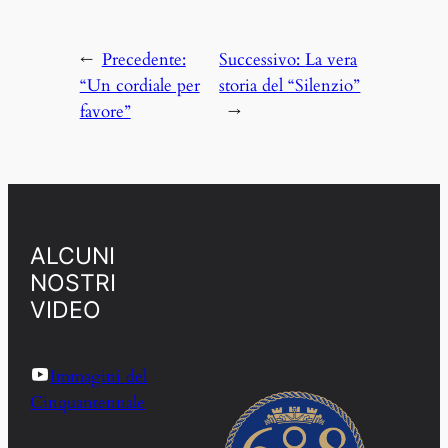
←
Precedente:
Successivo:
La vera
“Un cordiale per
storia del “Silenzio”
favore”
→
ALCUNI
NOSTRI
VIDEO
Immagini del
Cinquantennale