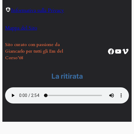
Informativa sulla Privacy
Mappa del Sito
Sito curato con passione da
Pagina Facebook Corso EM68
Canale YouTube Corso EM68
Vim
Giancarlo per tutti gli Em del
Corso’68
La ritirata