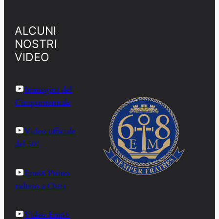
ALCUNI
NOSTRI
VIDEO
Immagini del
Cinquantennale
Video ufficiale
del 50°
Em68 Primo
raduno a Ostia
Video Em68