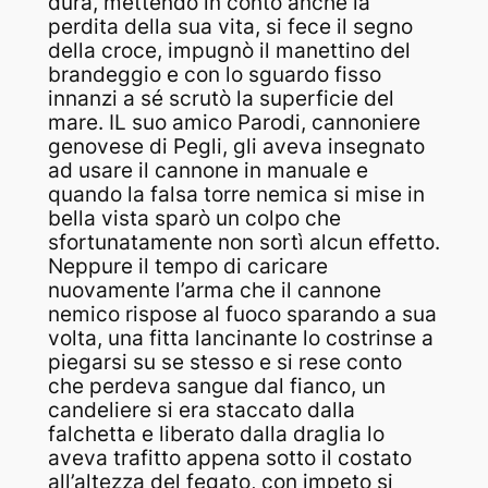
dura, mettendo in conto anche la
perdita della sua vita, si fece il segno
della croce, impugnò il manettino del
brandeggio e con lo sguardo fisso
innanzi a sé scrutò la superficie del
mare. IL suo amico Parodi, cannoniere
genovese di Pegli, gli aveva insegnato
ad usare il cannone in manuale e
quando la falsa torre nemica si mise in
bella vista sparò un colpo che
sfortunatamente non sortì alcun effetto.
Neppure il tempo di caricare
nuovamente l’arma che il cannone
nemico rispose al fuoco sparando a sua
volta, una fitta lancinante lo costrinse a
piegarsi su se stesso e si rese conto
che perdeva sangue dal fianco, un
candeliere si era staccato dalla
falchetta e liberato dalla draglia lo
aveva trafitto appena sotto il costato
all’altezza del fegato, con impeto si