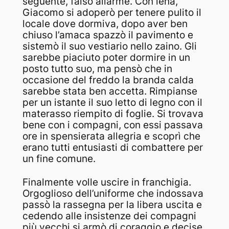
seguente, falso allarme. Con lena,
Giacomo si adoperò per tenere pulito il
locale dove dormiva, dopo aver ben
chiuso l’amaca spazzò il pavimento e
sistemò il suo vestiario nello zaino. Gli
sarebbe piaciuto poter dormire in un
posto tutto suo, ma pensò che in
occasione del freddo la branda calda
sarebbe stata ben accetta. Rimpianse
per un istante il suo letto di legno con il
materasso riempito di foglie. Si trovava
bene con i compagni, con essi passava
ore in spensierata allegria e scoprì che
erano tutti entusiasti di combattere per
un fine comune.
Finalmente volle uscire in franchigia.
Orgoglioso dell’uniforme che indossava
passò la rassegna per la libera uscita e
cedendo alle insistenze dei compagni
più vecchi si armò di coraggio e decise